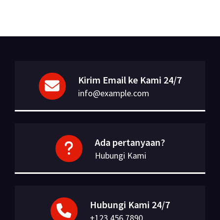
Kirim Email ke Kami 24/7
info@example.com
Ada pertanyaan?
Hubungi Kami
Hubungi Kami 24/7
+123 456 7890