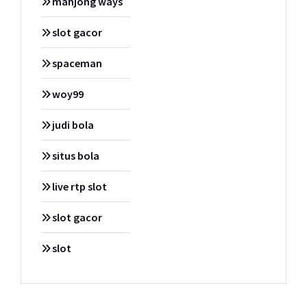
mahjong ways
slot gacor
spaceman
woy99
judi bola
situs bola
live rtp slot
slot gacor
slot