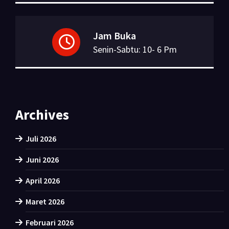
Jam Buka
Senin-Sabtu: 10- 6 Pm
Archives
Juli 2026
Juni 2026
April 2026
Maret 2026
Februari 2026