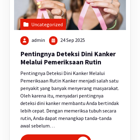
Uncategorized
admin
24 Sep 2025
Pentingnya Deteksi Dini Kanker
Melalui Pemeriksaan Rutin
Pentingnya Deteksi Dini Kanker Melalui
Pemeriksaan Rutin Kanker menjadi salah satu
penyakit yang banyak menyerang masyarakat.
Oleh karena itu, menyadari pentingnya
deteksi dini kanker membantu Anda bertindak
lebih cepat. Dengan memeriksa tubuh secara
rutin, Anda dapat menangkap tanda-tanda
awal sebelum…