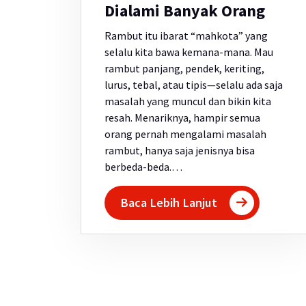
Dialami Banyak Orang
Rambut itu ibarat “mahkota” yang
selalu kita bawa kemana-mana. Mau
rambut panjang, pendek, keriting,
lurus, tebal, atau tipis—selalu ada saja
masalah yang muncul dan bikin kita
resah. Menariknya, hampir semua
orang pernah mengalami masalah
rambut, hanya saja jenisnya bisa
berbeda-beda.…
Baca Lebih Lanjut