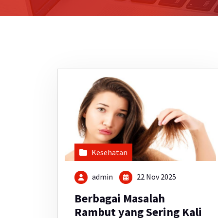
Kesehatan
admin
22 Nov 2025
Berbagai Masalah
Rambut yang Sering Kali