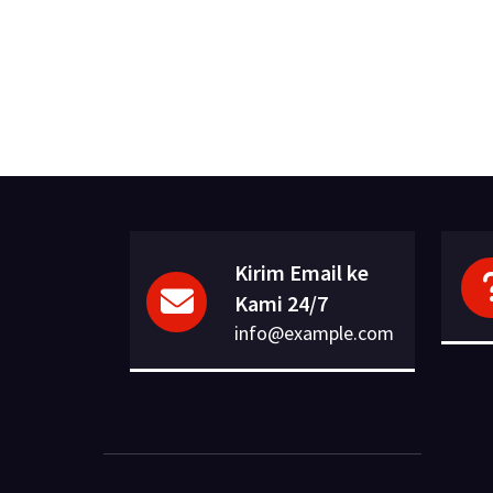
Kirim Email ke
Kami 24/7
info@example.com