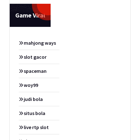
Game Viral
mahjong ways
slot gacor
spaceman
woy99
judi bola
situs bola
live rtp slot