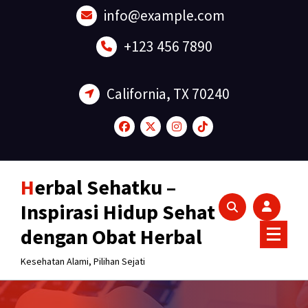
Lewati
info@example.com
ke
konten
+123 456 7890
California, TX 70240
Herbal Sehatku –
Inspirasi Hidup Sehat
dengan Obat Herbal
Kesehatan Alami, Pilihan Sejati