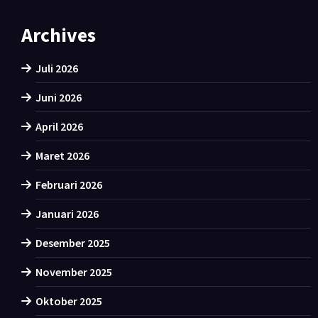
Archives
Juli 2026
Juni 2026
April 2026
Maret 2026
Februari 2026
Januari 2026
Desember 2025
November 2025
Oktober 2025