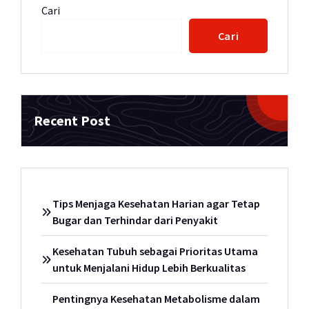
Cari
Cari
Recent Post
Tips Menjaga Kesehatan Harian agar Tetap
Bugar dan Terhindar dari Penyakit
Kesehatan Tubuh sebagai Prioritas Utama
untuk Menjalani Hidup Lebih Berkualitas
Pentingnya Kesehatan Metabolisme dalam