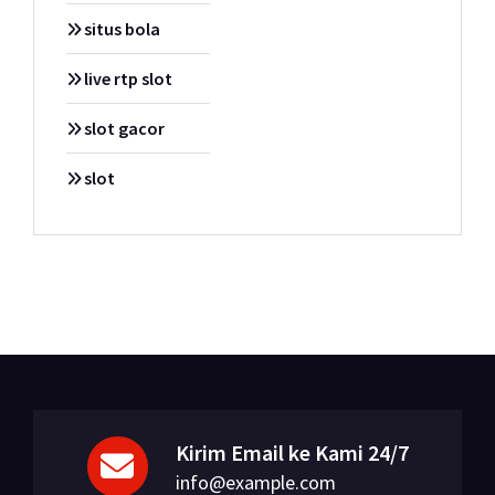
situs bola
live rtp slot
slot gacor
slot
Kirim Email ke Kami 24/7
info@example.com