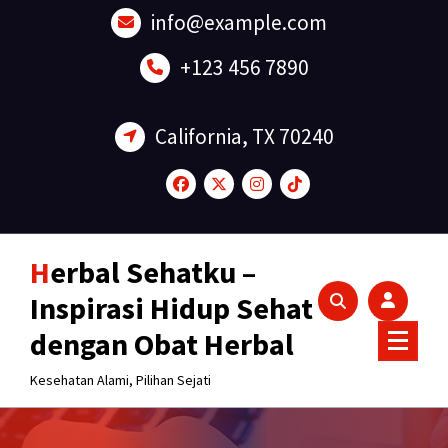
Lewati
info@example.com
ke
konten
+123 456 7890
California, TX 70240
Herbal Sehatku –
Inspirasi Hidup Sehat
dengan Obat Herbal
Kesehatan Alami, Pilihan Sejati