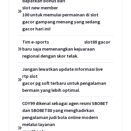
dapatkan bonus dari
slot new member
100 untuk memulai permainan di slot
gacor gampang menang yang sedang
gacor hari ini!
Tim e-sports
slot88 gacor
baru saja memenangkan kejuaraan
regional dengan skor telak.
Jangan lewatkan update informasi live
rtp slot
gacor pg soft terbaru untuk pengalaman
bermain yang lebih optimal.
COY99 dikenal sebagai agen resmi SBOBET
dan SBOBET88 yang menghadirkan
pengalaman judi bola online modern
melalui layanan