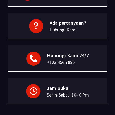
Ada pertanyaan?
Hubungi Kami
Hubungi Kami 24/7
+123 456 7890
Jam Buka
Senin-Sabtu: 10- 6 Pm