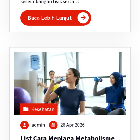
keseimbangan fisik serta…
Baca Lebih Lanjut
Kesehatan
admin
26 Apr 2026
List Cara Menjaga Metabolisme