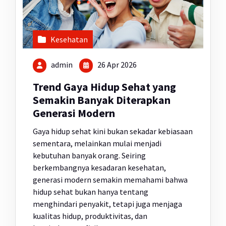
Kesehatan
admin
26 Apr 2026
Trend Gaya Hidup Sehat yang
Semakin Banyak Diterapkan
Generasi Modern
Gaya hidup sehat kini bukan sekadar kebiasaan
sementara, melainkan mulai menjadi
kebutuhan banyak orang. Seiring
berkembangnya kesadaran kesehatan,
generasi modern semakin memahami bahwa
hidup sehat bukan hanya tentang
menghindari penyakit, tetapi juga menjaga
kualitas hidup, produktivitas, dan