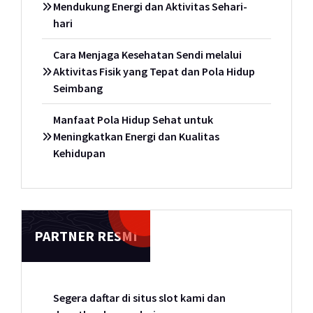
Mendukung Energi dan Aktivitas Sehari-
hari
Cara Menjaga Kesehatan Sendi melalui
Aktivitas Fisik yang Tepat dan Pola Hidup
Seimbang
Manfaat Pola Hidup Sehat untuk
Meningkatkan Energi dan Kualitas
Kehidupan
PARTNER RESMI
Segera daftar di situs slot kami dan