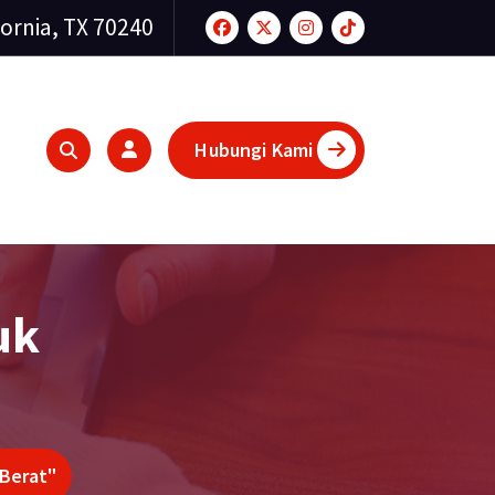
fornia, TX 70240
Hubungi Kami
uk
 Berat"