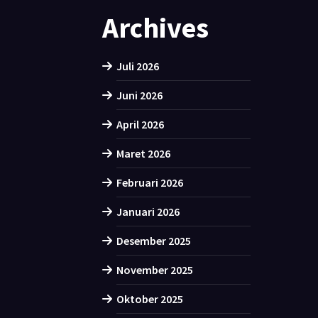
Archives
Juli 2026
Juni 2026
April 2026
Maret 2026
Februari 2026
Januari 2026
Desember 2025
November 2025
Oktober 2025