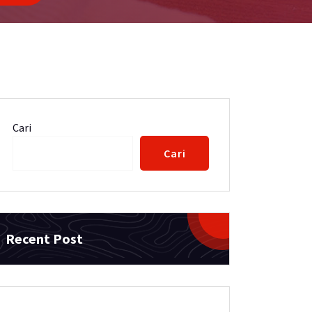
Cari
Cari
Recent Post