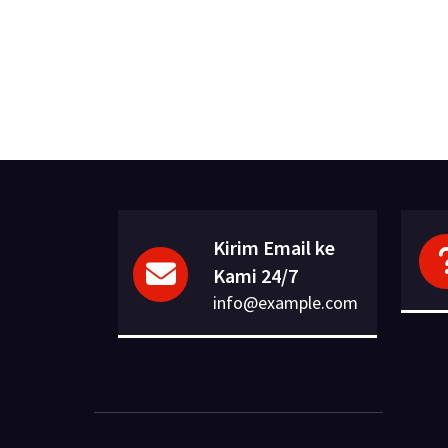
Kirim Email ke
Kami 24/7
info@example.com