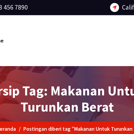
3 456 7890
Cali
me
rsip Tag: Makanan Unt
Turunkan Berat
eranda
/
Postingan diberi tag "Makanan Untuk Turunkan