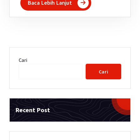
Baca Lebih Lanjut
Cari
Cari
Recent Post