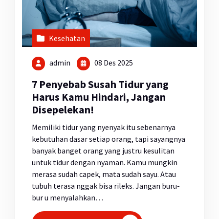
Kesehatan
admin
08 Des 2025
7 Penyebab Susah Tidur yang
Harus Kamu Hindari, Jangan
Disepelekan!
Memiliki tidur yang nyenyak itu sebenarnya
kebutuhan dasar setiap orang, tapi sayangnya
banyak banget orang yang justru kesulitan
untuk tidur dengan nyaman. Kamu mungkin
merasa sudah capek, mata sudah sayu. Atau
tubuh terasa nggak bisa rileks. Jangan buru-
bur u menyalahkan…