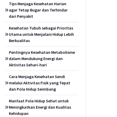
Tips Menjaga Kesehatan Harian
agar Tetap Bugar dan Terhindar
dari Penyakit
Kesehatan Tubuh sebagai Prioritas
Utama untuk Menjalani Hidup Lebih
Berkualitas
Pentingnya Kesehatan Metabolisme
dalam Mendukung Energi dan
Aktivitas Sehari-hari
Cara Menjaga Kesehatan Sendi
melalui Aktivitas Fisik yang Tepat
dan Pola Hidup Seimbang
Manfaat Pola Hidup Sehat untuk
Meningkatkan Energi dan Kualitas
Kehidupan