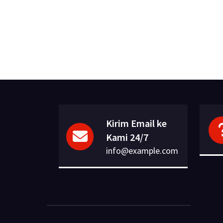
Kirim Email ke
Kami 24/7
info@example.com