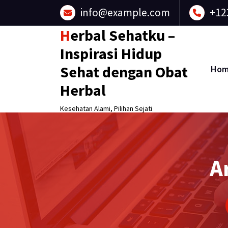
Lewati
info@example.com
+12
ke
konten
Herbal Sehatku –
Inspirasi Hidup
Sehat dengan Obat
Ho
Herbal
Kesehatan Alami, Pilihan Sejati
A