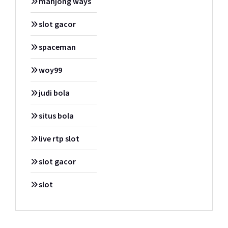
mahjong ways
slot gacor
spaceman
woy99
judi bola
situs bola
live rtp slot
slot gacor
slot