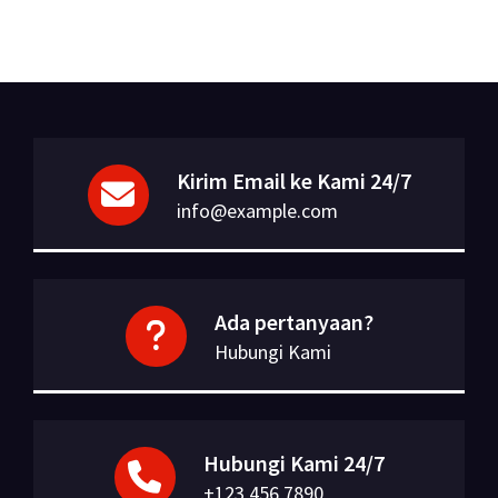
Kirim Email ke Kami 24/7
info@example.com
Ada pertanyaan?
Hubungi Kami
Hubungi Kami 24/7
+123 456 7890