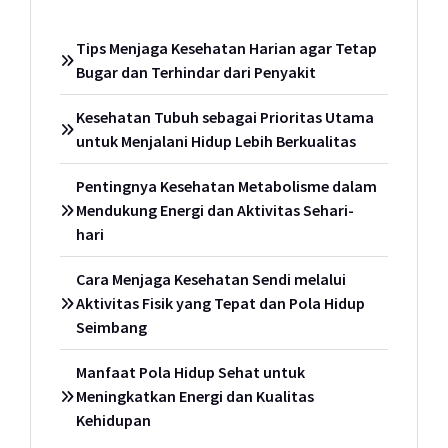
Tips Menjaga Kesehatan Harian agar Tetap
Bugar dan Terhindar dari Penyakit
Kesehatan Tubuh sebagai Prioritas Utama
untuk Menjalani Hidup Lebih Berkualitas
Pentingnya Kesehatan Metabolisme dalam
Mendukung Energi dan Aktivitas Sehari-
hari
Cara Menjaga Kesehatan Sendi melalui
Aktivitas Fisik yang Tepat dan Pola Hidup
Seimbang
Manfaat Pola Hidup Sehat untuk
Meningkatkan Energi dan Kualitas
Kehidupan