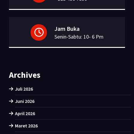
Jam Buka
Senin-Sabtu: 10- 6 Pm
Archives
Juli 2026
Juni 2026
April 2026
Maret 2026