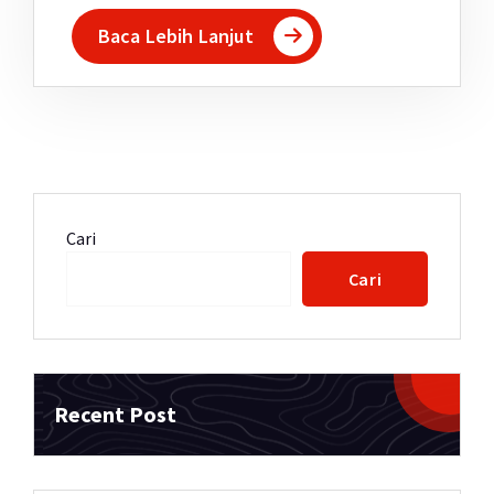
Baca Lebih Lanjut
Cari
Cari
Recent Post