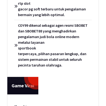
rtp slot
gacor pg soft terbaru untuk pengalaman
bermain yang lebih optimal.
COY99 dikenal sebagai agen resmi SBOBET
dan SBOBET88 yang menghadirkan
pengalaman judi bola online modern
melalui layanan
sportbook
terpercaya, pilihan pasaran lengkap, dan
sistem permainan stabil untuk seluruh
pecinta taruhan olahraga.
Game Viral