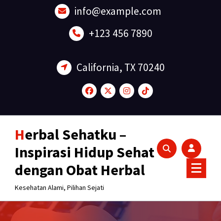
Lewati
info@example.com
ke
konten
+123 456 7890
California, TX 70240
Herbal Sehatku –
Inspirasi Hidup Sehat
dengan Obat Herbal
Kesehatan Alami, Pilihan Sejati