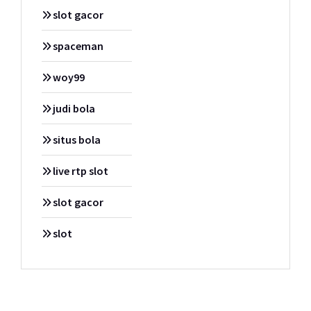
slot gacor
spaceman
woy99
judi bola
situs bola
live rtp slot
slot gacor
slot