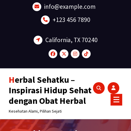
Lewati
info@example.com
ke
konten
+123 456 7890
California, TX 70240
Herbal Sehatku –
Inspirasi Hidup Sehat
dengan Obat Herbal
Kesehatan Alami, Pilihan Sejati