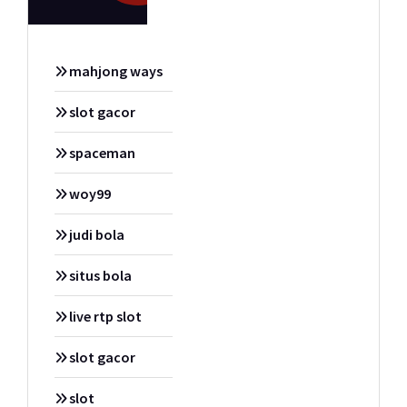
mahjong ways
slot gacor
spaceman
woy99
judi bola
situs bola
live rtp slot
slot gacor
slot