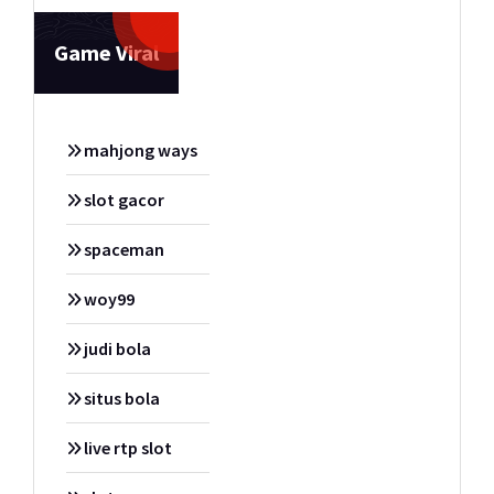
Game Viral
mahjong ways
slot gacor
spaceman
woy99
judi bola
situs bola
live rtp slot