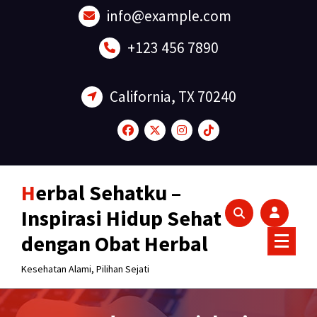
Lewati
info@example.com
ke
konten
+123 456 7890
California, TX 70240
Herbal Sehatku –
Inspirasi Hidup Sehat
dengan Obat Herbal
Kesehatan Alami, Pilihan Sejati