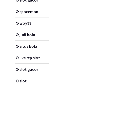
spaceman
woy99
judi bola
situs bola
live rtp slot
slot gacor
slot