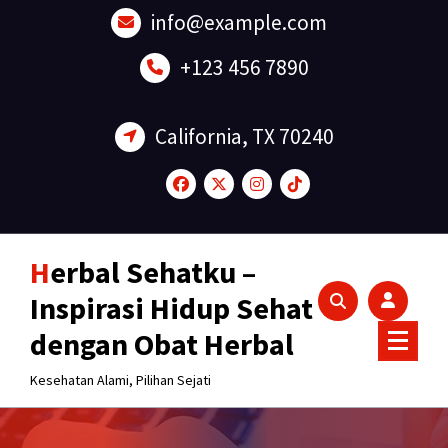
Lewati
info@example.com
ke
konten
+123 456 7890
California, TX 70240
Herbal Sehatku –
Inspirasi Hidup Sehat
dengan Obat Herbal
Kesehatan Alami, Pilihan Sejati